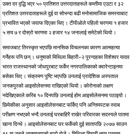
उक्त दर वृद्धि भएर ५० प्रतिशत उत्तरदाताहरूले कम्तीमा एउटा र ३२
प्रतिशत उत्तरदाताहरूले दुई वा सोभन्दा बढी मनोसामाजिक समस्याबाट
प्रभावित भएको जवाफ दिएका थिए । टीपीओले पहिलो चरणमा १ हजार
५ सय ७ र दोस्रो चरणमा २ हजार १४ जनालाई समेटेको थियो ।
समाजबाट तिरस्कृत भएपछि मानसिक विचलनका कारण आत्महत्या
गर्नेहरू पनि छन् । धनुषाको मिथिला बिहारी–२ पुरन्दहका विशेश्वर यादव
भारत राजस्थानको जोधपुरबाट फर्केर नगरपालिकाको क्वारेन्टाइनमा
बसेका थिए । संक्रमण पुष्टि भएपछि उनलाई प्रादेशिक अस्पताल
जनकपुरको आइसोलेसनमा राखिएको थियो । कोरोनाको लक्षण
नदेखिएकाले करिब १० दिनपछि उनलाई होम आइसोलेसनमा पठाइयो ।
छिमेकीका अनुसार आइसोलेसनबाट फर्किए पनि अन्तिमपटक स्वाब
परीक्षण नभएको भन्दै उनलाई घरबाहिरै राखेर परिवारका सदस्यले पातमा
खाना दिन्थे । आइसोलेसनबाट घर फर्केको दुई सातापछि २०७७ साउन
१६ मा उनले आत्महत्याको बाटो रोजे । मिथिला बिहारी नगर प्रमुख