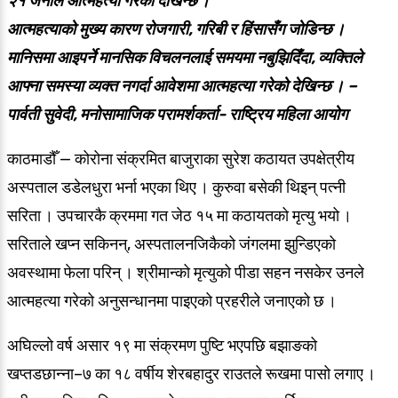
२१ जनाले आत्महत्या गरेको देखिन्छ ।
आत्महत्याको मुख्य कारण रोजगारी, गरिबी र हिंसासँग जोडिन्छ ।
मानिसमा आइपर्ने मानसिक विचलनलाई समयमा नबुझिदिँदा, व्यक्तिले
आफ्ना समस्या व्यक्त नगर्दा आवेशमा आत्महत्या गरेको देखिन्छ । –
पार्वती सुवेदी, मनोसामाजिक परामर्शकर्ता- राष्ट्रिय महिला आयोग
काठमाडौँ — कोरोना संक्रमित बाजुराका सुरेश कठायत उपक्षेत्रीय
अस्पताल डडेलधुरा भर्ना भएका थिए । कुरुवा बसेकी थिइन् पत्नी
सरिता । उपचारकै क्रममा गत जेठ १५ मा कठायतको मृत्यु भयो ।
सरिताले खप्न सकिनन्, अस्पतालनजिकैको जंगलमा झुन्डिएको
अवस्थामा फेला परिन् । श्रीमान्को मृत्युको पीडा सहन नसकेर उनले
आत्महत्या गरेको अनुसन्धानमा पाइएको प्रहरीले जनाएको छ ।
अघिल्लो वर्ष असार १९ मा संक्रमण पुष्टि भएपछि बझाङको
खप्तडछान्ना–७ का १८ वर्षीय शेरबहादुर राउतले रूखमा पासो लगाए ।