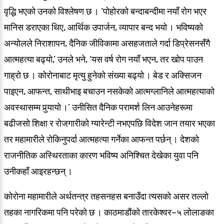
वृद्धि भएको उनको विश्लेषण छ । ‘पोहोरको बन्दाबन्दीमा नयाँ रोग भएर
मानिस डराएका थिए, आर्थिक उपार्जन, व्यापार बन्द भयो । भविष्यको
अन्योलले निराशापन, दैनिक जीविकामा असहजताले गर्दा डिप्रेसनसँगै
आत्महत्या बढ्यो,’ उनले भने, ‘यस वर्ष रोग नयाँ भएन, तर खोप पाउन
गाह्रो छ । कोरोनाबाट मृत्यु हुनेको संख्या बढ्यो । बेड र अक्सिजन
पाइएन, आफन्त, साथीभाइ बचाउन नसकेको आत्मग्लानिले आत्महत्याको
अवस्थासम्म पुर्‍यायो ।’ उनीसित दैनिक परामर्श लिन आउनेहरूमा
बढीजसो शिक्षा र रोजगारीको ग्यारेन्टी नभएपछि विदेश जान तयार भएका
तर महामारीले रोकिनुपर्दा आत्महत्या गर्नेका आफन्त पर्छन् । देशको
राजनीतिक अस्थिरताका कारण भविष्य अनिश्चित देखेका युवा पनि
उनीकहाँ आइरहन्छन् ।
कोरोना महामारीले अर्थतन्त्र तहसनहस बनाउँदा त्यसको असर तल्लो
तहका नागरिकमा पनि परेको छ । काठमाडौंको तारकेश्वर–५ लोलाङका