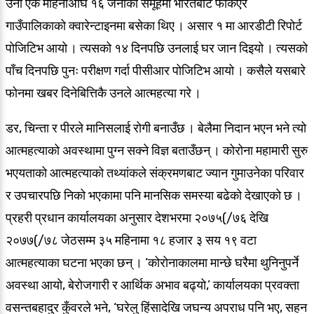
उनी एक महिनाअघि १६ जनाको समूहमा भारतबाट फर्किएर
गाउँपालिकाको क्वारेन्टाइनमा बसेका थिए । असार १ मा आरडीटी रिपोर्ट
पोजिटिभ आयो । त्यसको १४ दिनपछि उनलाई घर जान दिइयो । त्यसको
पाँच दिनपछि पुनः परीक्षण गर्दा पीसीआर पोजिटिभ आयो । कसैले यसबारे
फोनमा खबर दिनेबित्तिकै उनले आत्महत्या गरे ।
डर, चिन्ता र पीरले मानिसलाई रोगी बनाउँछ । बेलैमा निदान भएन भने त्यो
आत्महत्याको अवस्थामा पुग्न सक्ने विज्ञ बताउँछन् । कोरोना महामारी सुरु
भएयताको आत्महत्याको तथ्यांकले संक्रमणबाट ज्यान गुमाउनेका परिवार
र उपचारपछि निको भएकामा पनि मानसिक समस्या बढेको देखाएको छ ।
प्रहरी प्रधान कार्यालयका अनुसार देशभरमा २०७५(/७६ देखि
२०७७(/७८ जेठसम्म ३५ महिनामा १८ हजार ३ सय १९ वटा
आत्महत्याका घटना भएका छन् । ‘कोरोनाकालमा मान्छे घरैमा थुनिनुपर्ने
अवस्था आयो, बेरोजगारी र आर्थिक अभाव बढ्यो,’ कार्यालयका प्रवक्ता
वसन्तबहादुर कुँवरले भने, ‘घरेलु हिंसादेखि जघन्य अपराध पनि भए, सहन